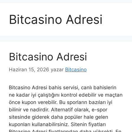
Bitcasino Adresi
Bitcasino Adresi
Haziran 15, 2026
yazar
Bitcasino
Bitcasino Adresi bahis servisi, canlı bahislerin
ne kadar iyi çalıştığını kontrol edebilir ve maçtan
önce kupon verebilir. Bu sporların bazıları iyi
bilinir ve nadirdir. Alternatif olarak, e-spor
sitesinde giderek daha popüler hale gelen
kuponları kullanabilirsiniz. Sitenin fiyatları
Bitcasino Adresi fiyatlarından daha yüksekti. En