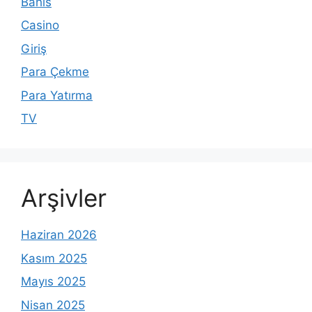
Bahis
Casino
Giriş
Para Çekme
Para Yatırma
TV
Arşivler
Haziran 2026
Kasım 2025
Mayıs 2025
Nisan 2025