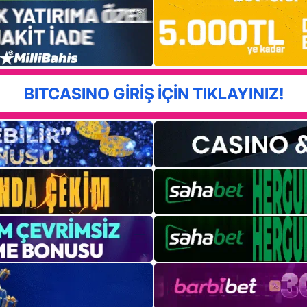
BITCASINO GİRİŞ İÇİN TIKLAYINIZ!