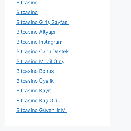
Bitcasino
Bitcasino
Bitcasino Giriş Sayfası
Bitcasino Altyapı
Bitcasino İnstagram
Bitcasino Canlı Destek
Bitcasino Mobil Giriş
Bitcasino Bonus
Bitcasino Üyelik
Bitcasino Kayıt
Bitcasino Kaç Oldu
Bitcasino Güvenilir Mi