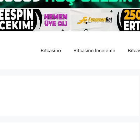
Bitcasino
Bitcasino İnceleme
Bitca