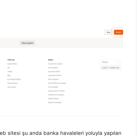
b sitesi şu anda banka havaleleri yoluyla yapılan