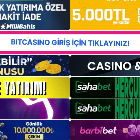
BITCASINO GİRİŞ İÇİN TIKLAYINIZ!