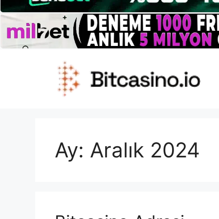
İçeriğe
atla
Ay:
Aralık 2024