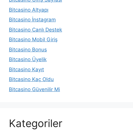
Bitcasino Altyapı
Bitcasino İnstagram
Bitcasino Canlı Destek
Bitcasino Mobil Giriş
Bitcasino Bonus
Bitcasino Üyelik
Bitcasino Kayıt
Bitcasino Kaç Oldu
Bitcasino Güvenilir Mi
Kategoriler