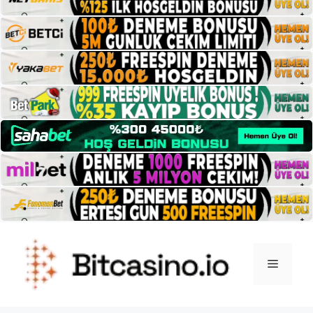
İçeriğe
atla
Menü