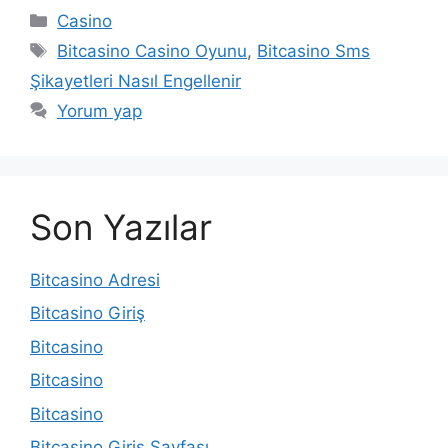
Kategoriler
Casino
Etiketler
Bitcasino Casino Oyunu
,
Bitcasino Sms
Şikayetleri Nasıl Engellenir
Yorum yap
Son Yazılar
Bitcasino Adresi
Bitcasino Giriş
Bitcasino
Bitcasino
Bitcasino
Bitcasino Giriş Sayfası