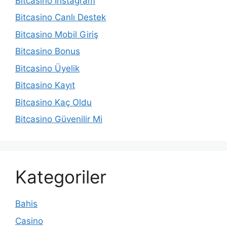
Bitcasino İnstagram
Bitcasino Canlı Destek
Bitcasino Mobil Giriş
Bitcasino Bonus
Bitcasino Üyelik
Bitcasino Kayıt
Bitcasino Kaç Oldu
Bitcasino Güvenilir Mi
Kategoriler
Bahis
Casino