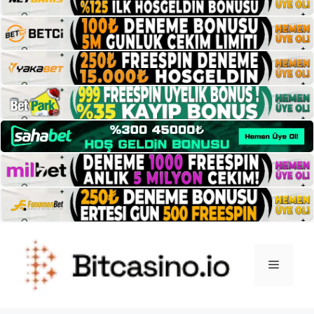
İçeriğe
atla
Menü