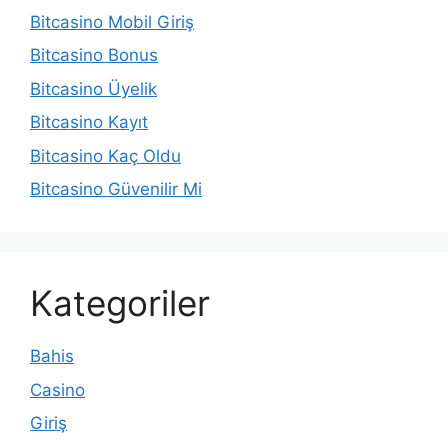
Bitcasino Mobil Giriş
Bitcasino Bonus
Bitcasino Üyelik
Bitcasino Kayıt
Bitcasino Kaç Oldu
Bitcasino Güvenilir Mi
Kategoriler
Bahis
Casino
Giriş