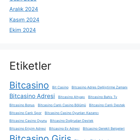
Aralık 2024
Kasım 2024
Ekim 2024
Etiketler
Bitcasino
Bit Casino
Bitcasino Adres Değiştirme Zamanı
Bitcasino Adresi
Bitcasino Altyapı
Bitcasino Bahis Tv
Bitcasino Bonus
Bitcasino Canlı Casino Bölümü
Bitcasino Canlı Destek
Bitcasino Canlı Spor
Bitcasino Casino Oyunları Kazancı
Bitcasino Casino Oyunu
Bitcasino Doğrudan Destek
Bitcasino Erişim Adresi
Bitcasino Ev Adresi
Bitcasino Gerekli Belgeleri
Bitcasino Giriş